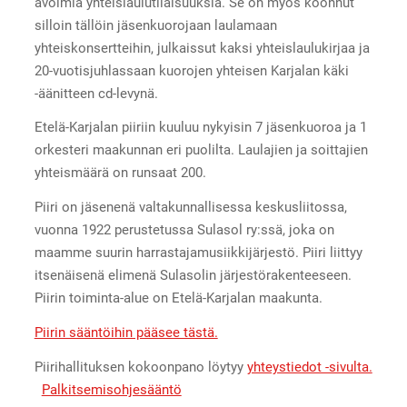
avoimia yhteislaulutilaisuuksia. Se on myös koonnut
silloin tällöin jäsenkuorojaan laulamaan
yhteiskonsertteihin, julkaissut kaksi yhteislaulukirjaa ja
20-vuotisjuhlassaan kuorojen yhteisen Karjalan käki
-äänitteen cd-levynä.
Etelä-Karjalan piiriin kuuluu nykyisin 7 jäsenkuoroa ja 1
orkesteri maakunnan eri puolilta. Laulajien ja soittajien
yhteismäärä on runsaat 200.
Piiri on jäsenenä valtakunnallisessa keskusliitossa,
vuonna 1922 perustetussa Sulasol ry:ssä, joka on
maamme suurin harrastajamusiikkijärjestö. Piiri liittyy
itsenäisenä elimenä Sulasolin järjestörakenteeseen.
Piirin toiminta-alue on Etelä-Karjalan maakunta.
Piirin sääntöihin pääsee tästä.
Piirihallituksen kokoonpano löytyy
yhteystiedot -sivulta.
Palkitsemisohjesääntö