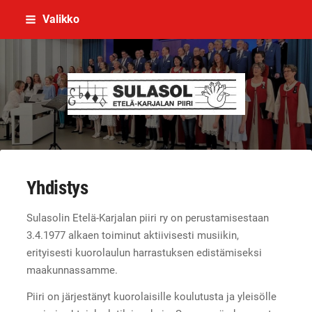
Siirry
Valikko
sivun
sisältöön
Sulasolin Etelä-Karjalan piiri ry
Yhdistys
Sulasolin Etelä-Karjalan piiri ry on perustamisestaan
3.4.1977 alkaen toiminut aktiivisesti musiikin,
erityisesti kuorolaulun harrastuksen edistämiseksi
maakunnassamme.
Piiri on järjestänyt kuorolaisille koulutusta ja yleisölle